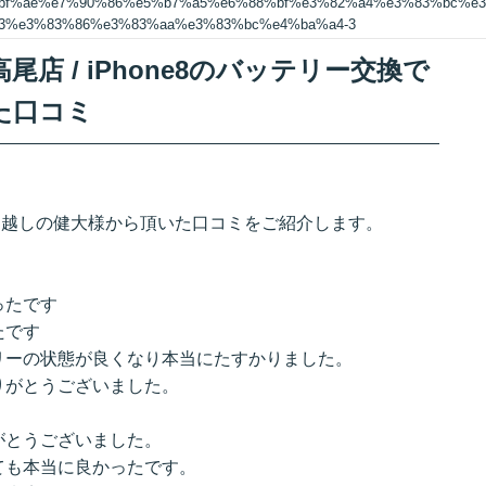
bf%ae%e7%90%86%e5%b7%a5%e6%88%bf%e3%82%a4%e3%83%bc%e3
83%e3%83%86%e3%83%aa%e3%83%bc%e4%ba%a4-3
店 / iPhone8のバッテリー交換で
た口コミ
でお越しの健大様から頂いた口コミをご紹介します。
たです
です
態が良くなり本当にたすかりました。
ございました。
とうございました。
も本当に良かったです。