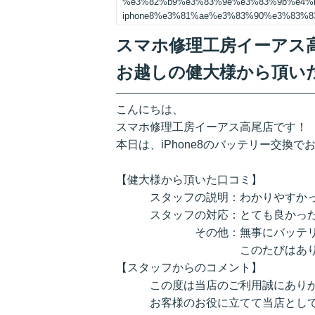
%e3%82%b9%e3%83%9e%e3%83%9b%e4%
iphone8%e3%81%ae%e3%83%90%e3%83%
スマホ修理工房イーアス高尾
お越しの健大様から頂い
こんにちは、
スマホ修理工房イーアス高尾店です！
本日は、iPhone8のバッテリー交換
【健大様から頂いた口コミ】
スタッフの説明：わかりやすかっ
スタッフの対応：とても良かった
その他：無事にバッテリーの状
このたびはありがとう
【スタッフからのコメント】
この度は当店のご利用誠にありが
お客様のお役に立てて当店として