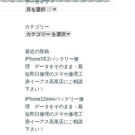
%82%a2%e3%82%b9%e9%ab%98%e5%b0%be%e5%ba%97-
アーカイブ
カテゴリー
最近の投稿
iPhoneSE2バッテリー修
理 データをそのまま・最
短即日修理のスマホ修理工
房イーアス高尾店にご相談
下さい！
iPhone12miniバッテリー修
理 データをそのまま・最
短即日修理のスマホ修理工
房イーアス高尾店にご相談
下さい！