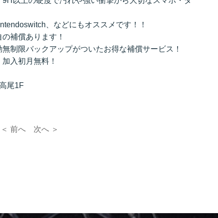
、9H以上の硬度で汚れや強い衝撃から大切なスマホ・タ
intendoswitch、などにもオススメです！！
自の補償あります！
動無制限バックアップがついたお得な補償サービス！
）加入初月無料！
高尾1F
＜ 前へ
次へ ＞