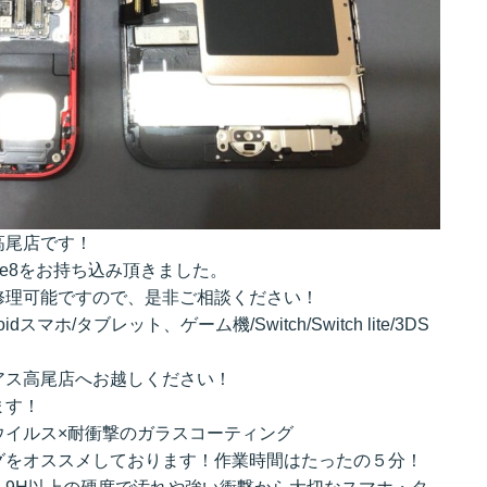
高尾店です！
ne8をお持ち込み頂きました。
修理可能ですので、是非ご相談ください！
ndroidスマホ/タブレット、ゲーム機/Switch/Switch lite/3DS
アス高尾店へお越しください！
ます！
ウイルス×耐衝撃のガラスコーティング
グをオススメしております！作業時間はたったの５分！