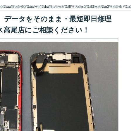
83%aa%e3%83%bc%e4%ba%a4%e6%8f%9b%e3%80%80%e3%83%87%e
交換 データをそのまま・最短即日修理
ス高尾店にご相談ください！