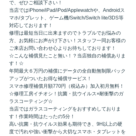
で、ぜひご相談下さい！
当店ではiPhone/iPad/iPod/Applewatchや、Androidス
マホ/タブレット、ゲーム機/Switch/Switch lite/3DS等
対応しております！
修理は最短当日に出来ますのでトラブルでお悩みの
方、お気軽にお声がけ下さい！スタッフ一同お客様の
ご来店お問い合わせ心よりお待ちしております！
☆こんな補償見たこと無い！？当店独自の補償ありま
す！☆
年間最大６万円の補償にデータの全自動無制限バック
アップがついたお得な補償サービス！
スマホ修理補償月額770円（税込み）加入初月無料！
☆修理工房イチオシ！抗菌・抗ウイルス×耐衝撃のガ
ラスコーティング☆
当店ではガラスコーティングをおすすめしておりま
す！作業時間はたったの5分！
高い抗菌・抗ウイルス効果も期待でき、9H以上の硬
度で汚れや強い衝撃から大切なスマホ・タブレットを