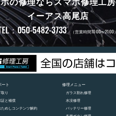
マホの修理ならスマホ修理工房
イーアス高尾店
TEL：050-5482-3733
（営業時間10:00〜21:00
ポート
修理メニュー
下取り
ガラス割れ修理
保証と補償
水没修理
おためしコンテンツ解約
バッテリー修理
各種ボタン修理