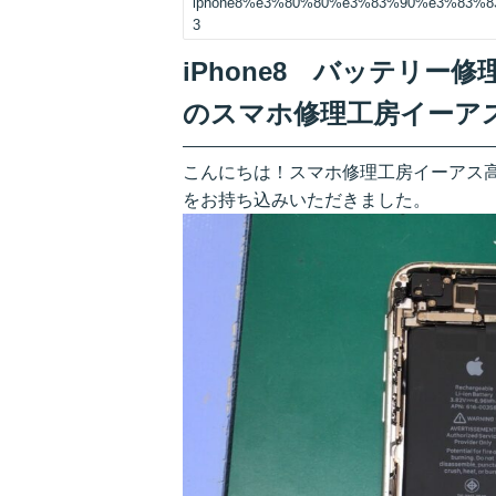
iphone8%e3%80%80%e3%83%90%e3%83%
3
iPhone8 バッテリ
のスマホ修理工房イーア
こんにちは！スマホ修理工房イーアス高尾
をお持ち込みいただきました。