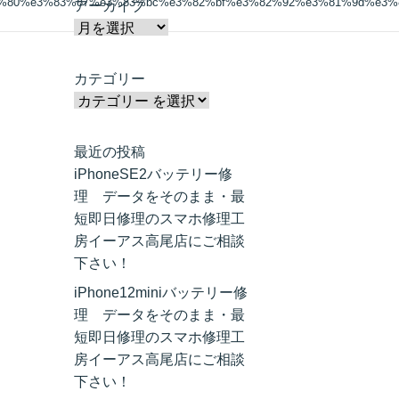
0%80%e3%83%87%e3%83%bc%e3%82%bf%e3%82%92%e3%81%9d%e3%
アーカイブ
カテゴリー
最近の投稿
iPhoneSE2バッテリー修
理 データをそのまま・最
短即日修理のスマホ修理工
房イーアス高尾店にご相談
下さい！
iPhone12miniバッテリー修
理 データをそのまま・最
短即日修理のスマホ修理工
房イーアス高尾店にご相談
下さい！