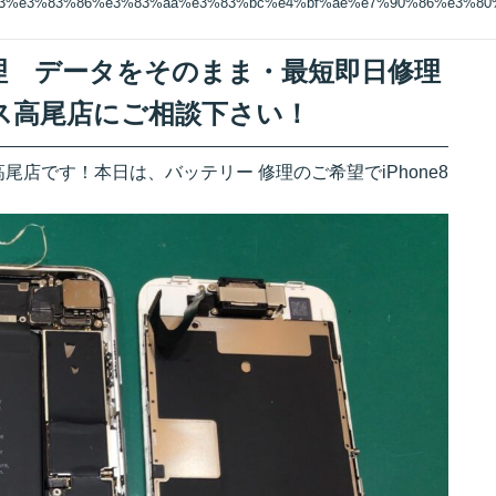
83%e3%83%86%e3%83%aa%e3%83%bc%e4%bf%ae%e7%90%86%e3%8
ー修理 データをそのまま・最短即日修理
ス高尾店にご相談下さい！
店です！本日は、バッテリー 修理のご希望でiPhone8