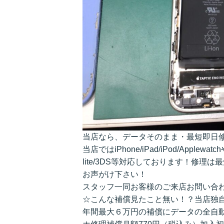
当店なら、データそのまま・最短即日
当店ではiPhone/iPad/iPod/Applewa
lite/3DS等対応しております！修
お声がけ下さい！
スタッフ一同お客様のご来店お問い合
☆こんな補償見たこと無い！？当店独
年間最大６万円の補償にデータの全自