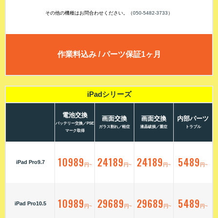
その他の機種はお問合わせください。（
050-5482-3733
）
作業料込み / パーツ保証1ヶ月
iPadシリーズ
電池交換
画面交換
画面交換
内部パーツ
バッテリー交換／PSE
ガラス割れ／軽症
液晶破損／重症
トラブル
マーク取得
10989
24189
24189
5489
iPad Pro9.7
円~
円~
円~
円~
10989
29689
29689
5489
iPad Pro10.5
円~
円~
円~
円~