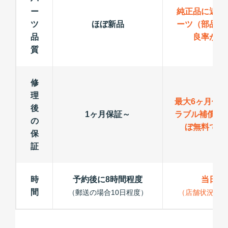
ー
純正品に近い
ツ
ほぼ新品
ーツ（部品）
品
良率が低
質
修
理
最大6ヶ月保
後
1ヶ月保証～
ラブル補償で
の
ぼ無料で修
保
証
時
予約後に8時間程度
当日修
間
（郵送の場合10日程度）
（店舗状況によ