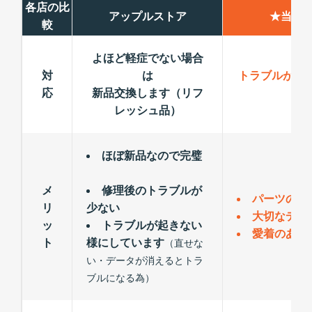
各店の比
アップルストア
★当店
較
よほど軽症でない場合
対
は
トラブルが出
応
新品交換します（リフ
レッシュ品）
ほぼ新品なので完璧
メ
修理後のトラブルが
パーツの交
リ
少ない
大切なデー
ッ
トラブルが起きない
愛着のある
ト
様にしています
（直せな
い・データが消えるとトラ
ブルになる為）