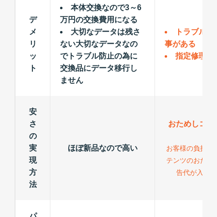
本体交換なので3～6
デ
万円の交換費用になる
メ
大切なデータは残さ
トラブルが
リ
ない大切なデータなの
事がある
ッ
でトラブル防止の為に
指定修理以
ト
交換品にデータ移行し
ません
安
さ
おためしコン
の
力
実
ほぼ新品なので高い
お客様の負担が
現
テンツのおため
方
告代が入る為
法
パ