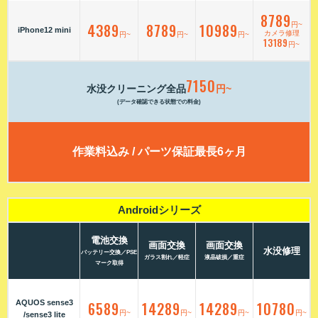
8789
4389
8789
10989
円~
iPhone12 mini
カメラ修理
円~
円~
円~
13189
円~
7150
水没クリーニング全品
円~
(データ確認できる状態での料金)
作業料込み / パーツ保証最長6ヶ月
Androidシリーズ
電池交換
画面交換
画面交換
水没修理
バッテリー交換／PSE
ガラス割れ／軽症
液晶破損／重症
マーク取得
AQUOS sense3
6589
14289
14289
10780
円~
円~
円~
円~
/sense3 lite