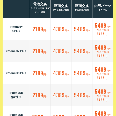
電池交換
画面交換
画面交換
内部パーツ
バッテリー交換／PSE
ガラス割れ／軽症
液晶破損／重症
トラブル
マーク取得
5489
iPhone5~
2189
4389
5489
円~
カメラ修理
円~
円~
円~
6 Plus
8789
円~
5489
2189
4389
5489
円~
iPhone7/7 Plus
カメラ修理
円~
円~
円~
8789
円~
5489
2189
4389
5489
円~
iPhone8/8 Plus
カメラ修理
円~
円~
円~
8789
円~
5489
iPhoneSE
2189
4389
5489
円~
カメラ修理
円~
円~
円~
第2世代
8789
円~
5489
iPhoneSE
円~