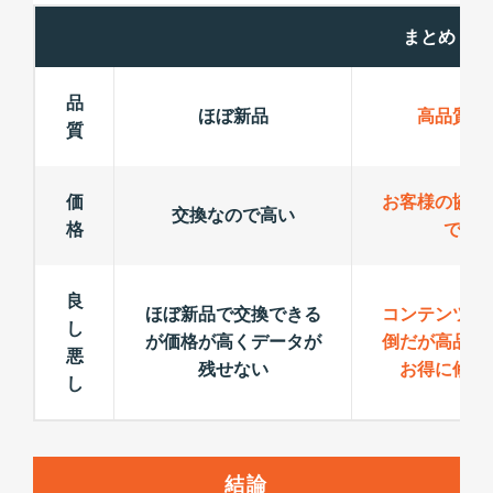
まとめ
品
ほぼ新品
高品質パ
質
価
お客様の協力
交換なので高い
格
でお
良
ほぼ新品で交換できる
コンテンツ手
し
が価格が高くデータが
倒だが高品質
悪
残せない
お得に修理
し
結論